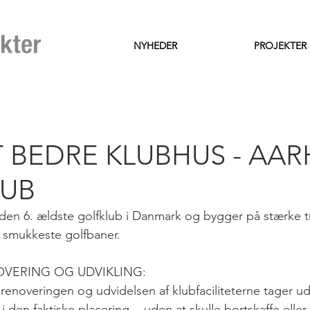
NYHEDER
PROJEKTER
 BEDRE KLUBHUS - AAR
LUB
den 6. ældste golfklub i Danmark og bygger på stærke tr
smukkeste golfbaner. 
VERING OG UDVIKLING:
enoveringen og udvidelsen af klubfaciliteterne tager u
i den faktiske placering -  uden at skulle bortskaffe eller 