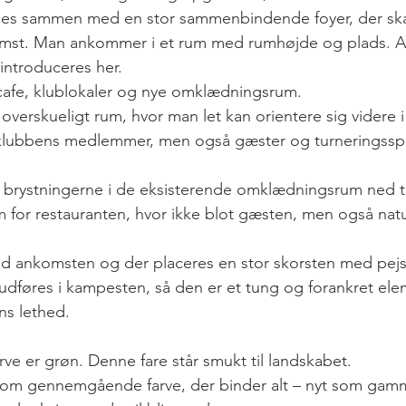
es sammen med en stor sammenbindende foyer, der skab
komst. Man ankommer i et rum med rumhøjde og plads. A
 introduceres her.
cafe, klublokaler og nye omklædningsrum.
 overskueligt rum, hvor man let kan orientere sig videre 
lubbens medlemmer, men også gæster og turneringsspil
brystningerne i de eksisterende omklædningsrum ned til
 for restauranten, hvor ikke blot gæsten, men også nat
 ankomsten og der placeres en stor skorsten med pejs 
dføres i kampesten, så den er et tung og forankret elem
s lethed.
rve er grøn. Denne fare står smukt til landskabet.
 som gennemgående farve, der binder alt – nyt som gam