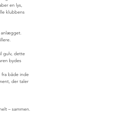
er en lys, 
lle klubbens 
i anlægget.
lere.
 gulv, dette 
uren bydes 
fra både inde 
ent, der taler 
melt – sammen.