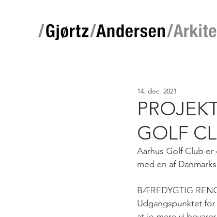
14. dec. 2021
PROJEKT
GOLF C
Aarhus Golf Club er 
med en af Danmarks 
BÆREDYGTIG RENO
Udgangspunktet for r
at jo mere vi bevarer 