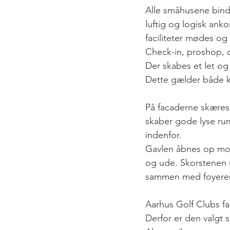
Alle småhusene bind
luftig og logisk an
faciliteter mødes og
Check-in, proshop, 
Der skabes et let og
Dette gælder både k
På facaderne skæres 
skaber gode lyse rum
indenfor.
Gavlen åbnes op mod
og ude. Skorstenen u
sammen med foyeren
Aarhus Golf Clubs fa
Derfor er den valgt