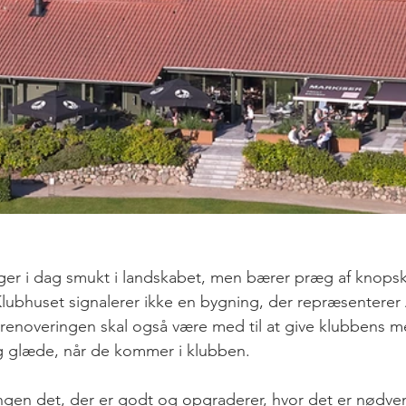
gger i dag smukt i landskabet, men bærer præg af knops
Klubhuset signalerer ikke en bygning, der repræsenterer
å renoveringen skal også være med til at give klubbens
og glæde, når de kommer i klubben.
ingen det, der er godt og opgraderer, hvor det er nødve