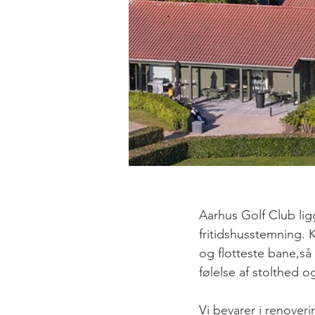
Aarhus Golf Club li
fritidshusstemning. 
og flotteste bane,s
følelse af stolthed 
Vi bevarer i renover