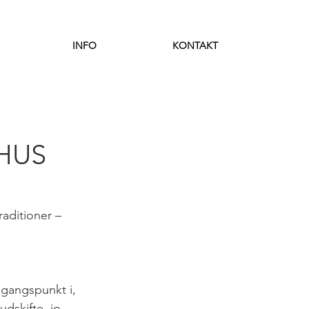
INFO
KONTAKT
HUS
aditioner – 
dgangspunkt i, 
udskifte, jo 