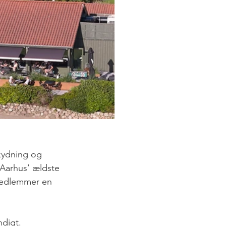
kydning og 
 Aarhus’ ældste 
 medlemmer en 
ndigt.