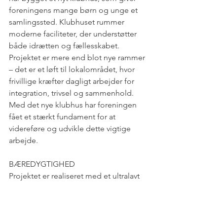
foreningens mange børn og unge et 
samlingssted. Klubhuset rummer 
moderne faciliteter, der understøtter 
både idrætten og fællesskabet.
Projektet er mere end blot nye rammer 
– det er et løft til lokalområdet, hvor 
frivillige kræfter dagligt arbejder for 
integration, trivsel og sammenhold. 
Med det nye klubhus har foreningen 
fået et stærkt fundament for at 
videreføre og udvikle dette vigtige 
arbejde.
BÆREDYGTIGHED
Projektet er realiseret med et ultralavt 
CO₂-aftryk og med så lav 
klimabelastning som muligt. 
Bygningen er opført med 