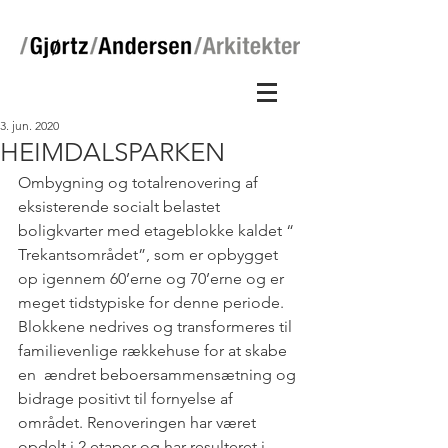
3. jun. 2020
HEIMDALSPARKEN
Ombygning og totalrenovering af 
eksisterende socialt belastet 
boligkvarter med etageblokke kaldet “ 
Trekantsområdet”, som er opbygget 
op igennem 60’erne og 70’erne og er 
meget tidstypiske for denne periode. 
Blokkene nedrives og transformeres til 
familievenlige rækkehuse for at skabe 
en  ændret beboersammensætning og 
bidrage positivt til fornyelse af 
området. Renoveringen har været 
opdelt i 2 etaper og har resulteret i 