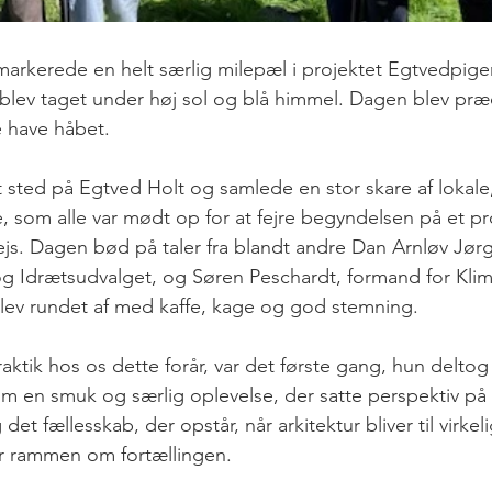
arkerede en helt særlig milepæl i projektet Egtvedpige
 blev taget under høj sol og blå himmel. Dagen blev præci
e have håbet.
sted på Egtved Holt og samlede en stor skare af lokale
som alle var mødt op for at fejre begyndelsen på et pro
js. Dagen bød på taler fra blandt andre Dan Arnløv Jør
og Idrætsudvalget, og Søren Peschardt, formand for Klim
blev rundet af med kaffe, kage og god stemning.
raktik hos os dette forår, var det første gang, hun deltog 
m en smuk og særlig oplevelse, der satte perspektiv på 
det fællesskab, der opstår, når arkitektur bliver til virkel
r rammen om fortællingen.