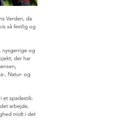
ns Verden, da 
s så festlig og 
, nysgerrige og 
jekt, der har 
gensen, 
a-, Natur- og 
i et spadestik. 
det arbejde, 
ighed midt i det 