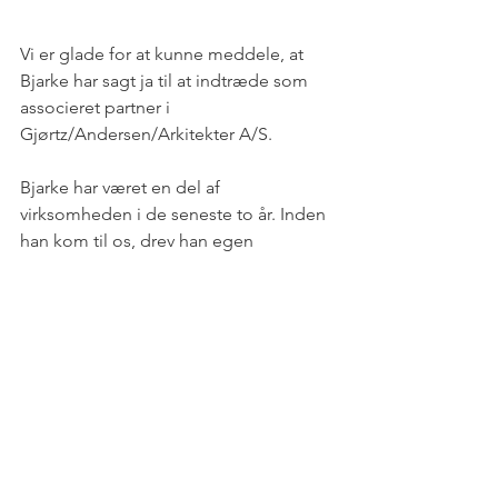
Vi er glade for at kunne meddele, at 
Bjarke har sagt ja til at indtræde som 
associeret partner i 
Gjørtz/Andersen/Arkitekter A/S.
Bjarke har været en del af 
virksomheden i de seneste to år. Inden 
han kom til os, drev han egen 
arkitektvirksomhed, og forud for dette 
var han projektleder hos Arkitema.
Vi er meget glade for at have Bjarke 
med på holdet. Som associeret partner 
får han et særligt ansvar for 
projektering i Aarhus samt for udvikling 
og implementering af virksomhedens 
projekteringssystemer og -processer.